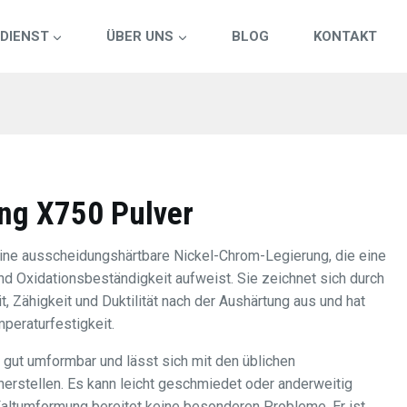
DIENST
ÜBER UNS
BLOG
KONTAKT
ng X750 Pulver
eine ausscheidungshärtbare Nickel-Chrom-Legierung, die eine
d Oxidationsbeständigkeit aufweist. Sie zeichnet sich durch
t, Zähigkeit und Duktilität nach der Aushärtung aus und hat
eraturfestigkeit.
 gut umformbar und lässt sich mit den üblichen
erstellen. Es kann leicht geschmiedet oder anderweitig
altumformung bereitet keine besonderen Probleme. Er ist