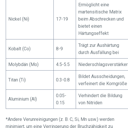
Ermöglicht eine
martensitische Matrix
Nickel (Ni)
17-19
beim Abschrecken und
bietet einen
Härtungseffekt
Trägt zur Aushärtung
Kobalt (Co)
8-9
durch Ausfällung bei
Molybdän (Mo)
4.5-5.5
Niederschlagsverstärker
Bildet Ausscheidungen,
Titan (Ti)
0.3-0.8
verfeinert die Korngröße
0.05-
Verhindert die Bildung
Aluminium (Al)
0.15
von Nitriden
*Andere Verunreinigungen (z. B. C, Si, Mn usw.) werden
minimiert, um eine Verringerung der Bruchzähigkeit zu