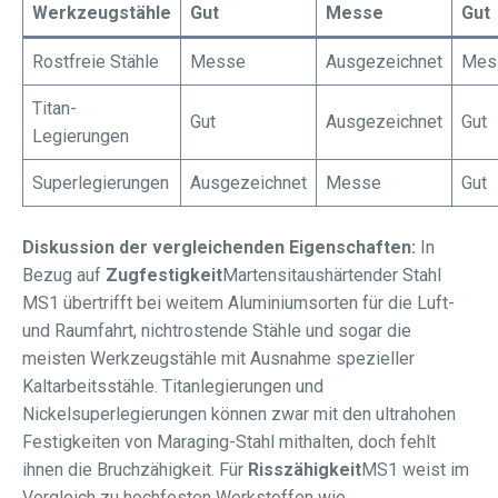
Werkzeugstähle
Gut
Messe
Gut
Rostfreie Stähle
Messe
Ausgezeichnet
Mes
Titan-
Gut
Ausgezeichnet
Gut
Legierungen
Superlegierungen
Ausgezeichnet
Messe
Gut
Diskussion der vergleichenden Eigenschaften:
In
Bezug auf
Zugfestigkeit
Martensitaushärtender Stahl
MS1 übertrifft bei weitem Aluminiumsorten für die Luft-
und Raumfahrt, nichtrostende Stähle und sogar die
meisten Werkzeugstähle mit Ausnahme spezieller
Kaltarbeitsstähle. Titanlegierungen und
Nickelsuperlegierungen können zwar mit den ultrahohen
Festigkeiten von Maraging-Stahl mithalten, doch fehlt
ihnen die Bruchzähigkeit. Für
Risszähigkeit
MS1 weist im
Vergleich zu hochfesten Werkstoffen wie