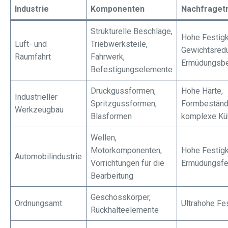
Industrie
Komponenten
Nachfraget
Strukturelle Beschläge,
Hohe Festigk
Luft- und
Triebwerksteile,
Gewichtsredu
Raumfahrt
Fahrwerk,
Ermüdungsbe
Befestigungselemente
Druckgussformen,
Hohe Härte,
Industrieller
Spritzgussformen,
Formbeständi
Werkzeugbau
Blasformen
komplexe Kü
Wellen,
Motorkomponenten,
Hohe Festigk
Automobilindustrie
Vorrichtungen für die
Ermüdungsfe
Bearbeitung
Geschosskörper,
Ordnungsamt
Ultrahohe Fes
Rückhalteelemente