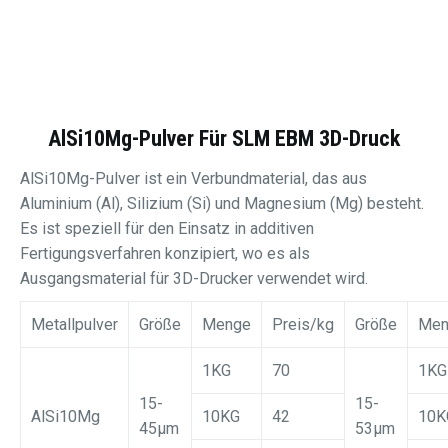
AlSi10Mg-Pulver Für SLM EBM 3D-Druck
AlSi10Mg-Pulver ist ein Verbundmaterial, das aus
Aluminium (Al), Silizium (Si) und Magnesium (Mg) besteht.
Es ist speziell für den Einsatz in additiven
Fertigungsverfahren konzipiert, wo es als
Ausgangsmaterial für 3D-Drucker verwendet wird.
Metallpulver
Größe
Menge
Preis/kg
Größe
Men
1KG
70
1KG
15-
15-
AlSi10Mg
10KG
42
10K
45μm
53μm