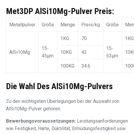
Met3DP AlSi10Mg-Pulver Preis
:
Metallpulver
Größe
Menge
Preis/kg
Größe
Men
1KG
70
1KG
15-
15-
AlSi10Mg
10KG
42
10K
45μm
53μm
100KG
34.6
100
Die Wahl Des AlSi10Mg-Pulvers
Zu den wichtigsten Überlegungen bei der Auswahl von
AlSi10Mg-Pulver gehören:
Bewerbungsvoraussetzungen:
Leistungsanforderungen
wie Festigkeit, Härte, Duktilität, Ermüdungsfestigkeit usw.