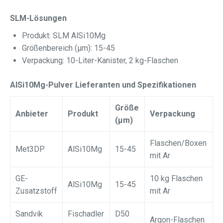
SLM-Lösungen
Produkt: SLM AlSi10Mg
Größenbereich (μm): 15-45
Verpackung: 10-Liter-Kanister, 2 kg-Flaschen
AlSi10Mg-Pulver Lieferanten und Spezifikationen
Größe
Anbieter
Produkt
Verpackung
(μm)
Flaschen/Boxen
Met3DP
AlSi10Mg
15-45
mit Ar
GE-
10 kg Flaschen
AlSi10Mg
15-45
Zusatzstoff
mit Ar
Sandvik
Fischadler
D50
Argon-Flaschen