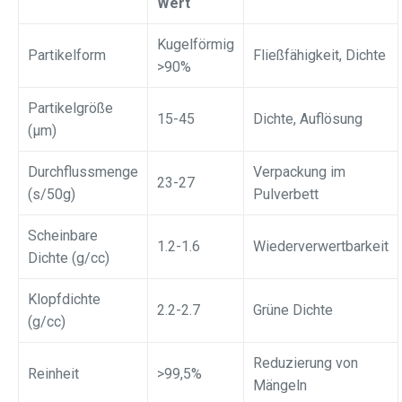
Wert
Kugelförmig
Partikelform
Fließfähigkeit, Dichte
>90%
Partikelgröße
15-45
Dichte, Auflösung
(μm)
Durchflussmenge
Verpackung im
23-27
(s/50g)
Pulverbett
Scheinbare
1.2-1.6
Wiederverwertbarkeit
Dichte (g/cc)
Klopfdichte
2.2-2.7
Grüne Dichte
(g/cc)
Reduzierung von
Reinheit
>99,5%
Mängeln