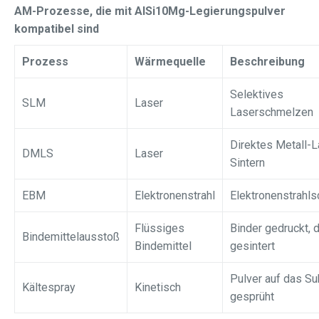
AM-Prozesse, die mit AlSi10Mg-Legierungspulver
kompatibel sind
Prozess
Wärmequelle
Beschreibung
Selektives
SLM
Laser
Laserschmelzen
Direktes Metall-L
DMLS
Laser
Sintern
EBM
Elektronenstrahl
Elektronenstrahl
Flüssiges
Binder gedruckt, 
Bindemittelausstoß
Bindemittel
gesintert
Pulver auf das Su
Kältespray
Kinetisch
gesprüht