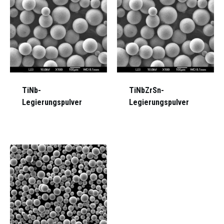
TiNb-
TiNbZrSn-
Legierungspulver
Legierungspulver