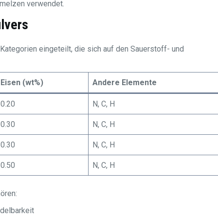
hmelzen verwendet.
lvers
tegorien eingeteilt, die sich auf den Sauerstoff- und
Eisen (wt%)
Andere Elemente
0.20
N, C, H
0.30
N, C, H
0.30
N, C, H
0.50
N, C, H
ören:
delbarkeit