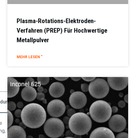
Plasma-Rotations-Elektroden-
Verfahren (PREP) Für Hochwertige
Metallpulver
MEHR LESEN "
dungen
e
ung, MIM