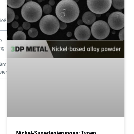
gießen
e
ung
täre
sierung
Nickel-Superlegierungen: Typen,