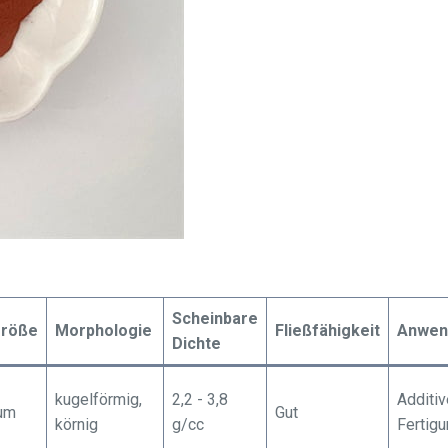
Scheinbare
größe
Morphologie
Fließfähigkeit
Anwen
Dichte
kugelförmig,
2,2 - 3,8
Additiv
 μm
Gut
körnig
g/cc
Fertig