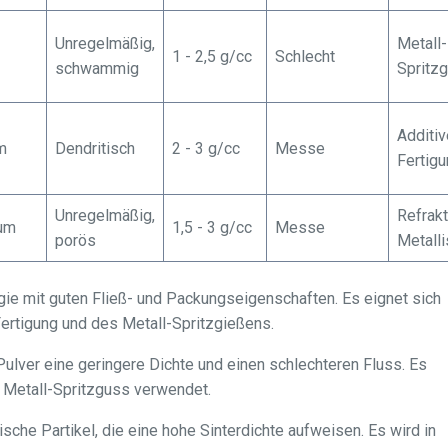
Unregelmäßig,
Metall-
1 - 2,5 g/cc
Schlecht
schwammig
Spritz
Additiv
m
Dendritisch
2 - 3 g/cc
Messe
Fertig
Unregelmäßig,
Refrak
 μm
1,5 - 3 g/cc
Messe
porös
Metalli
ie mit guten Fließ- und Packungseigenschaften. Es eignet sich
ertigung und des Metall-Spritzgießens.
ulver eine geringere Dichte und einen schlechteren Fluss. Es
 Metall-Spritzguss verwendet.
ische Partikel, die eine hohe Sinterdichte aufweisen. Es wird in