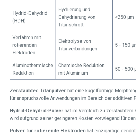
Hydrierung und
Hydrid-Dehydrid
Dehydrierung von
<250 μm
(HDH)
Titanschrott
Verfahren mit
Elektrolyse von
rotierenden
5 - 150 μ
Titanverbindungen
Elektroden
Aluminothermische
Chemische Reduktion
50 - 500
Reduktion
mit Aluminium
Zerstäubtes Titanpulver
hat eine kugelförmige Morpholog
für anspruchsvolle Anwendungen im Bereich der additiven F
Hydrid-Dehydrid-Pulver
hat im Vergleich zu zerstäubtem P
wird aufgrund seiner geringeren Kosten vorwiegend für den
Pulver für rotierende Elektroden
hat einzigartige dendrit