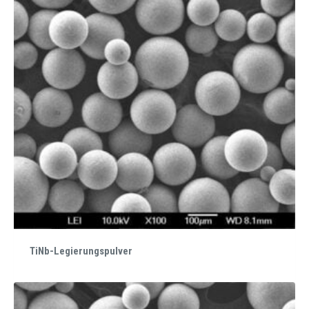
TiNb-Legierungspulver