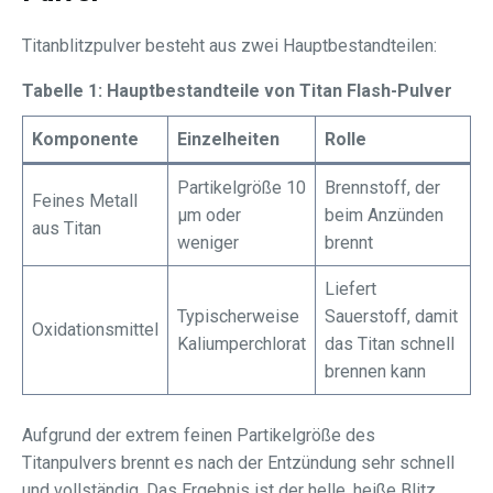
Titanblitzpulver besteht aus zwei Hauptbestandteilen:
Tabelle 1: Hauptbestandteile von Titan Flash-Pulver
Komponente
Einzelheiten
Rolle
Partikelgröße 10
Brennstoff, der
Feines Metall
μm oder
beim Anzünden
aus Titan
weniger
brennt
Liefert
Typischerweise
Sauerstoff, damit
Oxidationsmittel
Kaliumperchlorat
das Titan schnell
brennen kann
Aufgrund der extrem feinen Partikelgröße des
Titanpulvers brennt es nach der Entzündung sehr schnell
und vollständig. Das Ergebnis ist der helle, heiße Blitz.