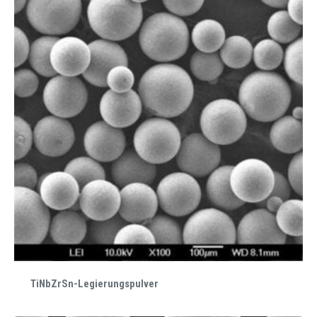
TiNbZrSn-Legierungspulver