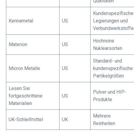
Qualitäten
Kundenspezifische
Kennametal
US
Legierungen und
Verbundwerkstoffe
Hochreine
Materion
US
Nuklearsorten
Standard- und
Micron Metalle
US
kundenspezifische
Partikelgrößen
Lesen Sie
Pulver und HIP-
fortgeschrittene
US
Produkte
Materialien
Mehrere
UK-Schleifmittel
UK
Reinheiten