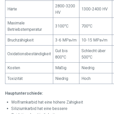
2800-3200
Härte
1300-2400 HV
HV
Maximale
3100°C
700°C
Betriebstemperatur
Bruchzähigkeit
3-6 MPa√m
10-15 MPa√m
Gut bis
Schlecht über
Oxidationsbeständigkeit
800°C
500°C
Kosten
Mäßig
Niedrig
Toxizität
Niedrig
Hoch
Hauptunterschiede:
Wolframkarbid hat eine höhere Zähigkeit
Siliziumkarbid hat eine bessere