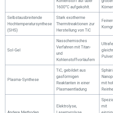
Kohlenstoff auf über
größe
1600°C aufgekohlt.
Körner
Selbstausbreitende
Stark exotherme
Feiner
Hochtemperatursynthese
Thermitreaktionen zur
Korng
(SHS)
Herstellung von TiC
Nasschemisches
Ultraf
Verfahren mit Titan-
Sol-Gel
gleic
und
Pulver
Kohlenstoffvorläufern
TiC, gebildet aus
Sphär
gasförmigen
Nanop
Plasma-Synthese
Reaktanten in einer
mit ho
Plasmaentladung
Reinhe
Spezia
Elektrolyse,
mit
Andere Methoden
Laserpyrolyse,
einzig