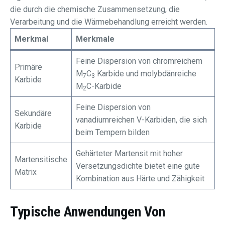
die durch die chemische Zusammensetzung, die
Verarbeitung und die Wärmebehandlung erreicht werden.
Merkmal
Merkmale
Feine Dispersion von chromreichem
Primäre
M
C
Karbide und molybdänreiche
7
3
Karbide
M
C-Karbide
2
Feine Dispersion von
Sekundäre
vanadiumreichen V-Karbiden, die sich
Karbide
beim Tempern bilden
Gehärteter Martensit mit hoher
Martensitische
Versetzungsdichte bietet eine gute
Matrix
Kombination aus Härte und Zähigkeit
Typische Anwendungen Von