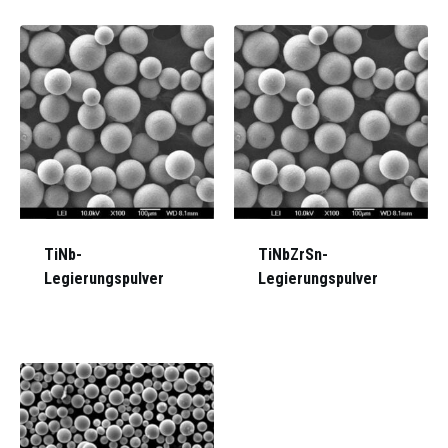
TiNb-
TiNbZrSn-
Legierungspulver
Legierungspulver