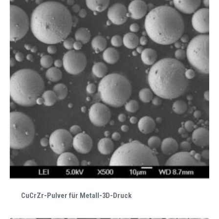
CuCrZr-Pulver für Metall-3D-Druck