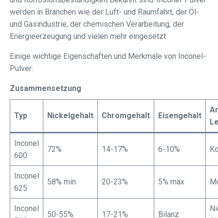
werden in Branchen wie der Luft- und Raumfahrt, der Öl-
und Gasindustrie, der chemischen Verarbeitung, der
Energieerzeugung und vielen mehr eingesetzt.
Einige wichtige Eigenschaften und Merkmale von Inconel-
Pulver:
Zusammensetzung
A
Typ
Nickelgehalt
Chromgehalt
Eisengehalt
L
Inconel
72%
14-17%
6-10%
Ko
600
Inconel
58% min
20-23%
5% max
Mo
625
Inconel
Ni
50-55%
17-21%
Bilanz