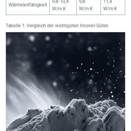
9,8-10,4
9,8
11,4
Wärmeleitfähigkeit
W/m.K
W/m.K
W/m.K
Tabelle 1: Vergleich der wichtigsten Inconel-Güten