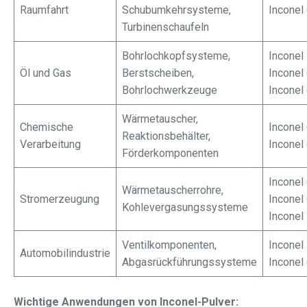
Raumfahrt
Schubumkehrsysteme,
Inconel
Turbinenschaufeln
Bohrlochkopfsysteme,
Inconel
Öl und Gas
Berstscheiben,
Inconel
Bohrlochwerkzeuge
Inconel
Wärmetauscher,
Chemische
Inconel
Reaktionsbehälter,
Verarbeitung
Inconel
Förderkomponenten
Inconel
Wärmetauscherrohre,
Stromerzeugung
Inconel
Kohlevergasungssysteme
Inconel
Ventilkomponenten,
Inconel
Automobilindustrie
Abgasrückführungssysteme
Inconel
Wichtige Anwendungen von Inconel-Pulver: