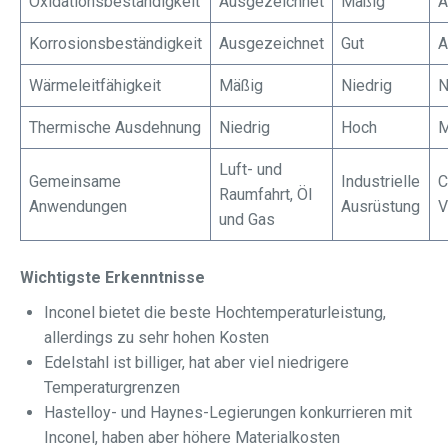
Oxidationsbeständigkeit
Ausgezeichnet
Mäßig
A
Korrosionsbeständigkeit
Ausgezeichnet
Gut
A
Wärmeleitfähigkeit
Mäßig
Niedrig
N
Thermische Ausdehnung
Niedrig
Hoch
M
Luft- und
Gemeinsame
Industrielle
C
Raumfahrt, Öl
Anwendungen
Ausrüstung
V
und Gas
Wichtigste Erkenntnisse
Inconel bietet die beste Hochtemperaturleistung,
allerdings zu sehr hohen Kosten
Edelstahl ist billiger, hat aber viel niedrigere
Temperaturgrenzen
Hastelloy- und Haynes-Legierungen konkurrieren mit
Inconel, haben aber höhere Materialkosten