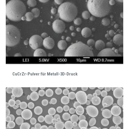
CuCrZr-Pulver für Metall-3D-Druck