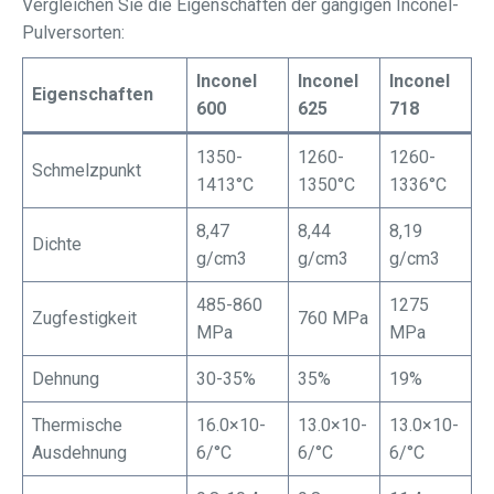
Vergleichen Sie die Eigenschaften der gängigen Inconel-
Pulversorten:
Inconel
Inconel
Inconel
Eigenschaften
600
625
718
1350-
1260-
1260-
Schmelzpunkt
1413°C
1350°C
1336°C
8,47
8,44
8,19
Dichte
g/cm3
g/cm3
g/cm3
485-860
1275
Zugfestigkeit
760 MPa
MPa
MPa
Dehnung
30-35%
35%
19%
Thermische
16.0×10-
13.0×10-
13.0×10-
Ausdehnung
6/°C
6/°C
6/°C