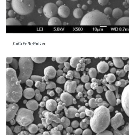
CoCrFeNi-Pulver