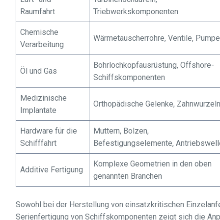
Raumfahrt
Triebwerkskomponenten
Chemische
Wärmetauscherrohre, Ventile, Pump
Verarbeitung
Bohrlochkopfausrüstung, Offshore-
Öl und Gas
Schiffskomponenten
Medizinische
Orthopädische Gelenke, Zahnwurzel
Implantate
Hardware für die
Muttern, Bolzen,
Schifffahrt
Befestigungselemente, Antriebswell
Komplexe Geometrien in den oben
Additive Fertigung
genannten Branchen
Sowohl bei der Herstellung von einsatzkritischen Einzelanfe
Serienfertigung von Schiffskomponenten zeigt sich die Anp