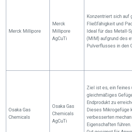
Konzentriert sich auf 
Merck
Fließfähigkeit und Pa
Merck Millipore
Millipore
Ideal für das Metall-
AgCuTi
(MIM) aufgrund des ef
Pulverflusses in den
Ziel ist es, ein feines
gleichmäßiges Gefüg
Endprodukt zu erreic
Osaka Gas
Osaka Gas
Dieses Mikrogefüge 
Chemicals
Chemicals
verbesserten mechan
AgCuTi
Eigenschaften führen.
Gut geeignet für Anw