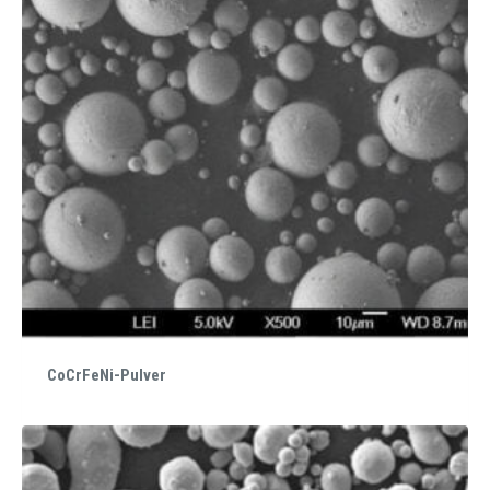
CoCrFeNi-Pulver