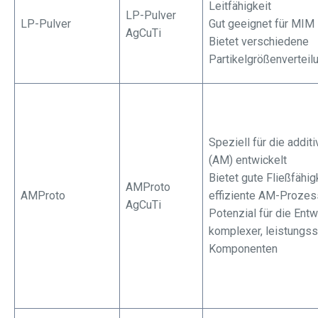
Leitfähigkeit
LP-Pulver
LP-Pulver
Gut geeignet für MIM
AgCuTi
Bietet verschiedene
Partikelgrößenverteil
Speziell für die addit
(AM) entwickelt
Bietet gute Fließfähigk
AMProto
AMProto
effiziente AM-Proze
AgCuTi
Potenzial für die Entw
komplexer, leistungss
Komponenten