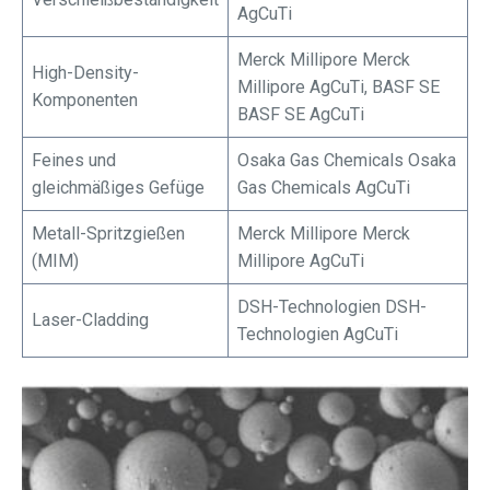
AgCuTi
Merck Millipore Merck
High-Density-
Millipore AgCuTi, BASF SE
Komponenten
BASF SE AgCuTi
Feines und
Osaka Gas Chemicals Osaka
gleichmäßiges Gefüge
Gas Chemicals AgCuTi
Metall-Spritzgießen
Merck Millipore Merck
(MIM)
Millipore AgCuTi
DSH-Technologien DSH-
Laser-Cladding
Technologien AgCuTi