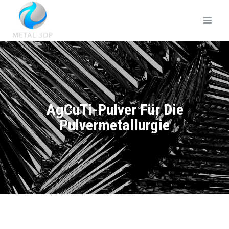
AgCuTi-Pulver Für Die
Pulvermetallurgie