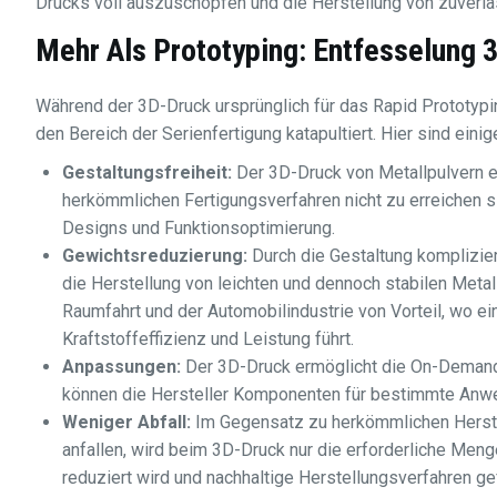
Drucks voll auszuschöpfen und die Herstellung von zuverläs
Mehr Als Prototyping: Entfesselung
3
Während der 3D-Druck ursprünglich für das Rapid Prototypi
den Bereich der Serienfertigung katapultiert. Hier sind einig
Gestaltungsfreiheit:
Der 3D-Druck von Metallpulvern e
herkömmlichen Fertigungsverfahren nicht zu erreichen si
Designs und Funktionsoptimierung.
Gewichtsreduzierung:
Durch die Gestaltung komplizier
die Herstellung von leichten und dennoch stabilen Metall
Raumfahrt und der Automobilindustrie von Vorteil, wo e
Kraftstoffeffizienz und Leistung führt.
Anpassungen:
Der 3D-Druck ermöglicht die On-Demand-
können die Hersteller Komponenten für bestimmte An
Weniger Abfall:
Im Gegensatz zu herkömmlichen Herstel
anfallen, wird beim 3D-Druck nur die erforderliche Men
reduziert wird und nachhaltige Herstellungsverfahren ge