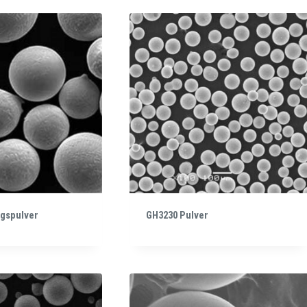
ngspulver
GH3230 Pulver