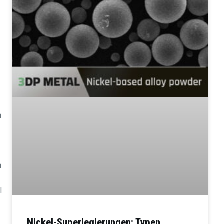
n
h
l
Nickel-Superlegierungen: Typen,