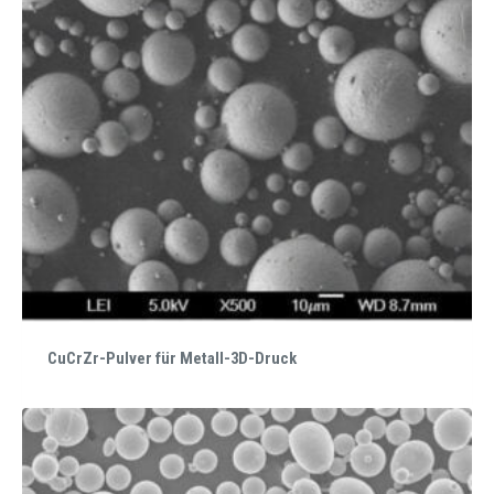
CuCrZr-Pulver für Metall-3D-Druck