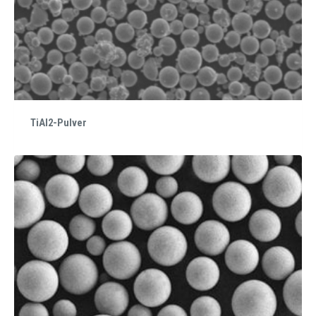
TiAl2-Pulver