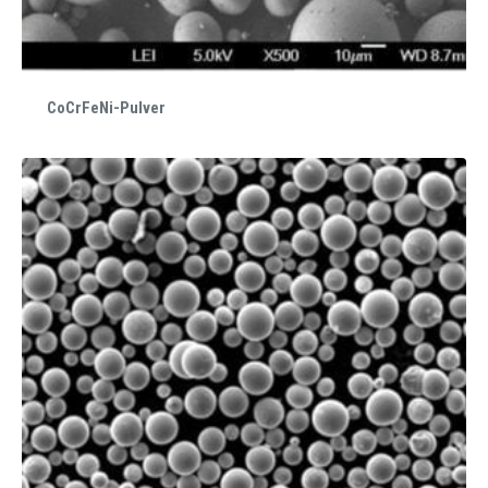
CoCrFeNi-Pulver