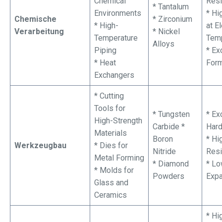
Chemical
Resi
* Tantalum
Environments
* Hi
Chemische
* Zirconium
* High-
at E
Verarbeitung
* Nickel
Temperature
Tem
Alloys
Piping
* Ex
* Heat
Form
Exchangers
* Cutting
Tools for
* Tungsten
* Ex
High-Strength
Carbide *
Har
Materials
Boron
* Hi
Werkzeugbau
* Dies for
Nitride
Resi
Metal Forming
* Diamond
* Lo
* Molds for
Powders
Expa
Glass and
Ceramics
* Hi