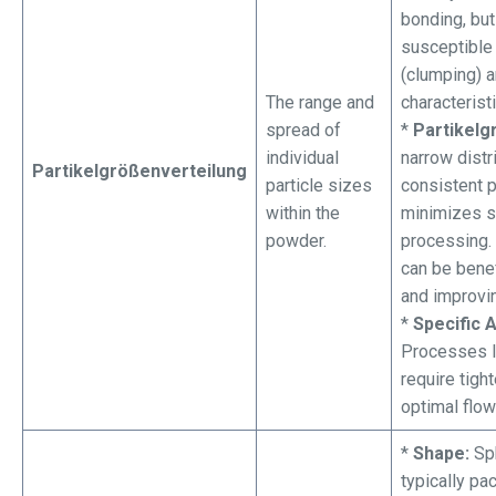
bonding, bu
susceptible
(clumping) a
The range and
characterist
spread of
*
Partikelg
individual
narrow distr
Partikelgrößenverteilung
particle sizes
consistent 
within the
minimizes s
powder.
processing. 
can be benefi
and improvin
*
Specific A
Processes li
require tight
optimal flow 
*
Shape:
Sph
typically pac