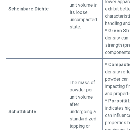
lower appare
unit volume in
Scheinbare Dichte
exhibit bett
its loose,
characterist
uncompacted
handling an
state.
*
Green Str
density can 
strength (pr
components
*
Compactio
density refl
powder can
The mass of
impacting fi
powder per
and properti
unit volume
*
Porosität
after
indicates hi
Schüttdichte
undergoing a
can influenc
standardized
properties 
tapping or
mechanical s