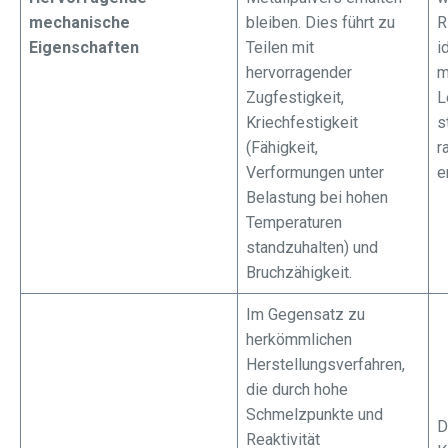
mechanische
bleiben. Dies führt zu
R
Eigenschaften
Teilen mit
i
hervorragender
m
Zugfestigkeit,
L
Kriechfestigkeit
s
(Fähigkeit,
r
Verformungen unter
e
Belastung bei hohen
Temperaturen
standzuhalten) und
Bruchzähigkeit.
Im Gegensatz zu
herkömmlichen
Herstellungsverfahren,
die durch hohe
Schmelzpunkte und
D
Reaktivität