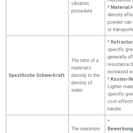
vibration
*
Material 
procedure.
density aff
powder can b
or transport
*
Refractor
specific gra
generally of
The ratio of a
resistance 
material’s
increased w
Spezifische Schwerkraft
density to the
*
Kosten-Nu
density of
Lighter mate
water.
specific gra
cost-effecti
handle.
*
The maximum
Bewerbung