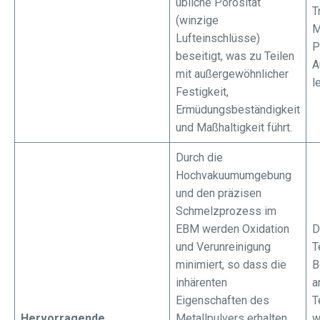
übliche Porosität
T
(winzige
M
Lufteinschlüsse)
P
beseitigt, was zu Teilen
A
mit außergewöhnlicher
l
Festigkeit,
Ermüdungsbeständigkeit
und Maßhaltigkeit führt.
Durch die
Hochvakuumumgebung
und den präzisen
Schmelzprozess im
EBM werden Oxidation
D
und Verunreinigung
T
minimiert, so dass die
B
inhärenten
a
Eigenschaften des
T
Hervorragende
Metallpulvers erhalten
w