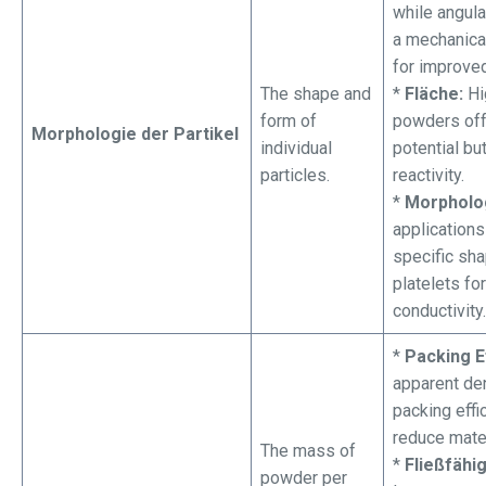
while angula
a mechanical
for improved
The shape and
*
Fläche:
Hi
form of
powders off
Morphologie der Partikel
individual
potential bu
particles.
reactivity.
*
Morpholog
applications
specific sh
platelets fo
conductivity.
*
Packing Ef
apparent den
packing effi
reduce mate
The mass of
*
Fließfähig
powder per