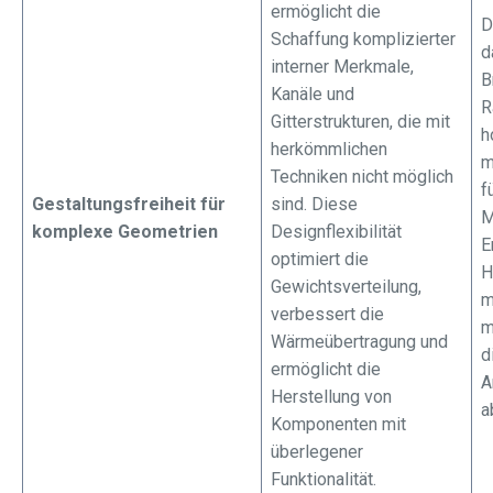
ermöglicht die
D
Schaffung komplizierter
d
interner Merkmale,
B
Kanäle und
R
Gitterstrukturen, die mit
h
herkömmlichen
m
Techniken nicht möglich
f
Gestaltungsfreiheit für
sind. Diese
M
komplexe Geometrien
Designflexibilität
E
optimiert die
H
Gewichtsverteilung,
m
verbessert die
m
Wärmeübertragung und
d
ermöglicht die
A
Herstellung von
a
Komponenten mit
überlegener
Funktionalität.