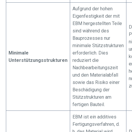
Aufgrund der hohen
Eigenfestigkeit der mit
EBM hergestellten Teile
D
sind während des
P
Bauprozesses nur
n
minimale Stützstrukturen
u
Minimale
erforderlich. Dies
k
Unterstützungsstrukturen
reduziert die
e
Nachbearbeitungszeit
h
und den Materialabfall
n
sowie das Risiko einer
z
Beschädigung der
Stützstrukturen am
fertigen Bauteil.
EBM ist ein additives
Fertigungsverfahren, d.
h. das Material wird
D