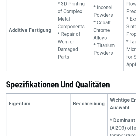
* 3D Printing
Flow
* Inconel
of Complex
Prec
Powders
Metal
* Ex
* Cobalt
Components
Sint
Additive Fertigung
Chrome
* Repair of
Prop
Alloys
Worn or
* Ta
* Titanium
Damaged
Micr
Powders
Parts
for 
Appl
Spezifikationen Und Qualitäten
Wichtige E
Eigentum
Beschreibung
Auswahl
*
Dominant 
(Al2O3) offe
temperature