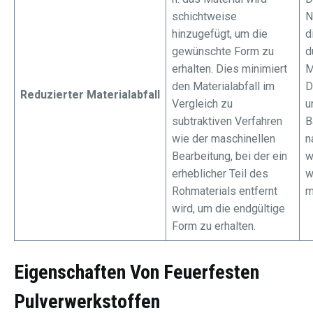
schichtweise
N
hinzugefügt, um die
d
gewünschte Form zu
d
erhalten. Dies minimiert
M
den Materialabfall im
D
Reduzierter Materialabfall
Vergleich zu
u
subtraktiven Verfahren
B
wie der maschinellen
n
Bearbeitung, bei der ein
w
erheblicher Teil des
w
Rohmaterials entfernt
m
wird, um die endgültige
Form zu erhalten.
Eigenschaften Von Feuerfesten
Pulverwerkstoffen