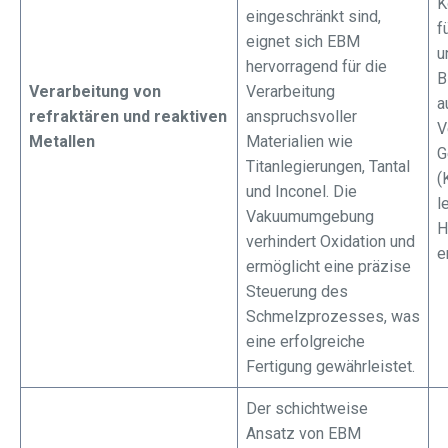
K
eingeschränkt sind,
f
eignet sich EBM
u
hervorragend für die
B
Verarbeitung von
Verarbeitung
a
refraktären und reaktiven
anspruchsvoller
V
Metallen
Materialien wie
G
Titanlegierungen, Tantal
(
und Inconel. Die
l
Vakuumumgebung
H
verhindert Oxidation und
e
ermöglicht eine präzise
Steuerung des
Schmelzprozesses, was
eine erfolgreiche
Fertigung gewährleistet.
Der schichtweise
Ansatz von EBM