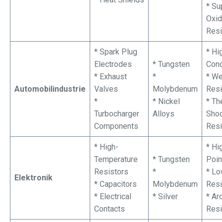
* Su
Oxid
Resi
* Spark Plug
* Hi
Electrodes
* Tungsten
Cond
* Exhaust
*
* We
Automobilindustrie
Valves
Molybdenum
Resi
*
* Nickel
* Th
Turbocharger
Alloys
Sho
Components
Resi
* High-
* Hi
Temperature
* Tungsten
Poin
Resistors
*
* L
Elektronik
* Capacitors
Molybdenum
Resi
* Electrical
* Silver
* Ar
Contacts
Resi