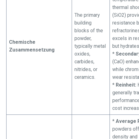
thermal shoc
The primary
(SiO2) prov
building
resistance b
blocks of the
refractorin
powder,
excels in re
Chemische
typically metal
but hydrates
Zusammensetzung
oxides,
*
Secondary
carbides,
(CaO) enhan
nitrides, or
while chrom
ceramics.
wear resist
*
Reinheit:
H
generally tr
performance
cost increas
*
Average P
powders off
density and 