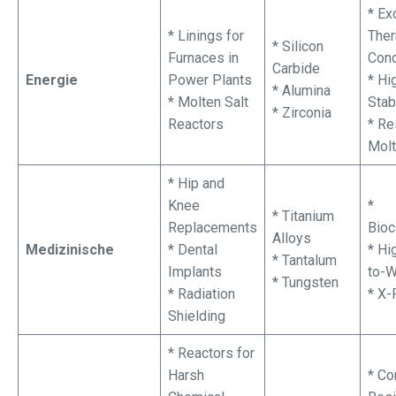
* Ex
* Linings for
Ther
* Silicon
Furnaces in
Cond
Carbide
Energie
Power Plants
* Hi
* Alumina
* Molten Salt
Stabi
* Zirconia
Reactors
* Re
Molt
* Hip and
Knee
*
* Titanium
Replacements
Bioc
Alloys
Medizinische
* Dental
* Hi
* Tantalum
Implants
to-W
* Tungsten
* Radiation
* X-
Shielding
* Reactors for
Harsh
* Co