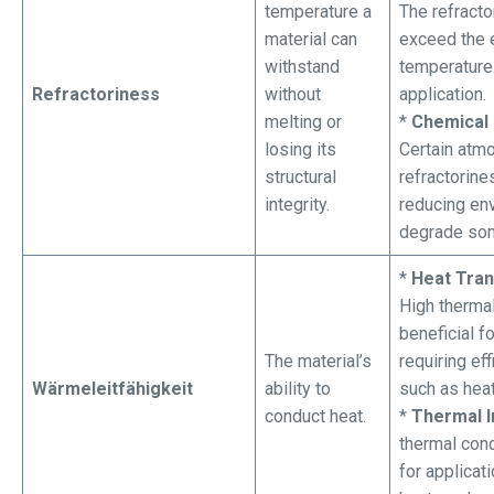
temperature a
The refract
material can
exceed the 
withstand
temperature 
Refractoriness
without
application.
melting or
*
Chemical 
losing its
Certain atm
structural
refractorine
integrity.
reducing en
degrade so
*
Heat Tra
High thermal
beneficial f
The material’s
requiring eff
Wärmeleitfähigkeit
ability to
such as hea
conduct heat.
*
Thermal I
thermal cond
for applicat