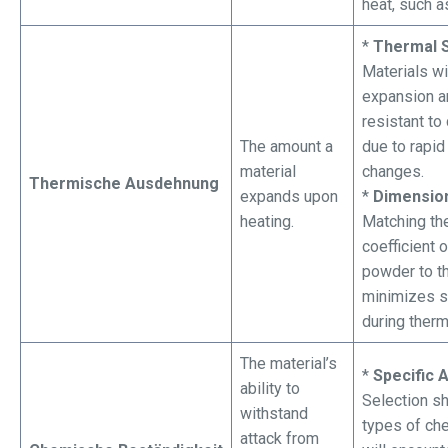
heat, such a
*
Thermal S
Materials wi
expansion a
resistant to
The amount a
due to rapid
material
changes.
Thermische Ausdehnung
expands upon
*
Dimension
heating.
Matching th
coefficient o
powder to th
minimizes 
during therm
The material’s
*
Specific 
ability to
Selection s
withstand
types of che
attack from