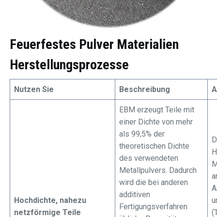
Feuerfestes Pulver
Materialien
Herstellungsprozesse
Nutzen Sie
Beschreibung
A
EBM erzeugt Teile mit
einer Dichte von mehr
als 99,5% der
D
theoretischen Dichte
H
des verwendeten
M
Metallpulvers. Dadurch
a
wird die bei anderen
A
additiven
Hochdichte, nahezu
u
Fertigungsverfahren
netzförmige Teile
(