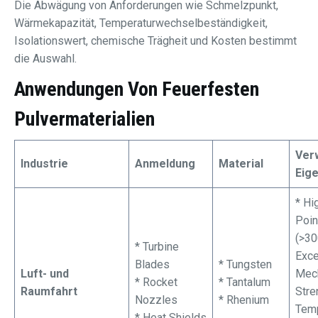
Die Abwägung von Anforderungen wie Schmelzpunkt,
Wärmekapazität, Temperaturwechselbeständigkeit,
Isolationswert, chemische Trägheit und Kosten bestimmt
die Auswahl.
Anwendungen Von Feuerfesten
Pulvermaterialien
Ver
Industrie
Anmeldung
Material
Eig
* Hi
Poin
(>30
* Turbine
Exce
Blades
* Tungsten
Luft- und
Mech
* Rocket
* Tantalum
Raumfahrt
Stre
Nozzles
* Rhenium
Tem
* Heat Shields