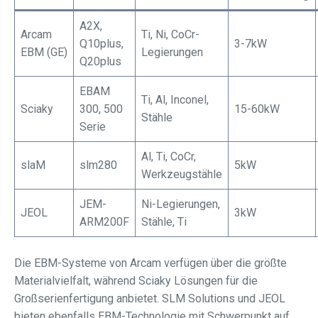
A2X,
Arcam
Ti, Ni, CoCr-
Q10plus,
3-7kW
EBM (GE)
Legierungen
Q20plus
EBAM
Ti, Al, Inconel,
Sciaky
300, 500
15-60kW
Stähle
Serie
Al, Ti, CoCr,
slaM
slm280
5kW
Werkzeugstähle
JEM-
Ni-Legierungen,
JEOL
3kW
ARM200F
Stähle, Ti
Die EBM-Systeme von Arcam verfügen über die größte
Materialvielfalt, während Sciaky Lösungen für die
Großserienfertigung anbietet. SLM Solutions und JEOL
bieten ebenfalls EBM-Technologie mit Schwerpunkt auf