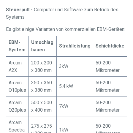
Steuerpult
- Computer und Software zum Betrieb des
Systems
Es gibt einige Varianten von kommerziellen EBM-Geräten:
EBM-
Umschlag
Strahlleistung
Schichtdicke
System
bauen
Arcam
200 x 200
50-200
3kW
A2X
x 380 mm
Mikrometer
Arcam
350 x 350
50-200
5,4 kW
Q10plus
x 380 mm
Mikrometer
Arcam
500 x 500
50-200
7kW
Q20plus
x 400 mm
Mikrometer
Arcam
275 x 275
50-200
Spectra
1kW