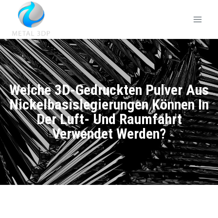
Welche 3D-Gedruckten Pulver Aus
Nickelbasislegierungen Können In
Der Luft- Und Raumfahrt
Verwendet Werden?