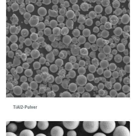
TiAl2-Pulver