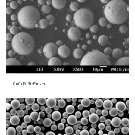
CoCrFeNi-Pulver