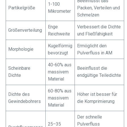
Beeinflusst das
1-100
Partikelgröße
Packen, Verteilen und
Mikrometer
Schmelzen
Enge
Verbessert die Dichte
Größenverteilung
Reichweite
und Fließfähigkeit
Kugelförmig
Ermöglicht den
Morphologie
bevorzugt
Pulverfluss in AM
40-60% aus
Scheinbare
Beeinflusst die
massivem
Dichte
endgültige Teiledichte
Material
60-80% aus
Dichte des
Höher ist besser für
massivem
Gewindebohrers
die Komprimierung
Material
Der schnelle
25–35
Pulverfluss