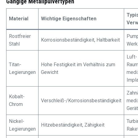
Gängige Metallpulvertypen
Typi
Material
Wichtige Eigenschaften
Ver
Rostfreier
Pumpe
Korrosionsbeständigkeit, Haltbarkeit
Stahl
Werk
Luft-
Titan-
Hohe Festigkeit im Verhältnis zum
Raumf
Legierungen
Gewicht
medi
Impla
Zahnä
Kobalt-
Verschleiß-/Korrosionsbeständigkeit
medi
Chrom
Gerä
Nickel-
Turbi
Hitzebeständigkeit, Zähigkeit
Legierungen
Rake