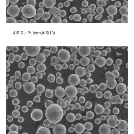
AlSiCu-Pulver(AlSi10)