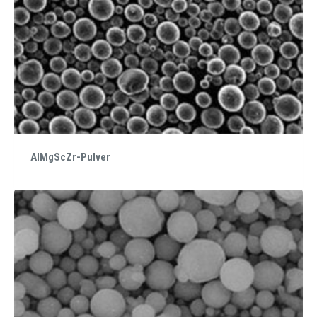
AlMgScZr-Pulver