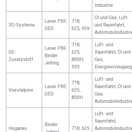
Industrie
Öl und Gas, Luft-
Laser PBF,
718,
3D-Systeme
und Raumfahrt,
DED
625, 939
Automobilindustri
718,
Luft- und
Laser PBF,
GE-
625,
Raumfahrt, Öl und
Binder
Zusatzstoff
800H,
Gas,
Jetting
939
Energieerzeugung
Luft- und
718,
Laser PBF,
Raumfahrt, Öl und
Voestalpine
625,
DED
Gas,
800H
Automobilindustri
Luft- und
Raumfahrt,
Binder
Hoganas
718, 625
Automobilindustri
Jetting