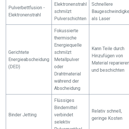
Elektronenstrahl
Schnellere
Pulverbettfusion -
schmilzt
Baugeschwindigke
Elektronenstrahl
Pulverschichten
als Laser
Fokussierte
thermische
Energiequelle
Kann Teile durch
Gerichtete
schmilzt
Hinzufügen von
Energieabscheidung
Metallpulver
Material repariere
(DED)
oder
und beschichten
Drahtmaterial
während der
Abscheidung
Flüssiges
Bindemittel
Relativ schnell,
Binder Jetting
verbindet
geringe Kosten
selektiv