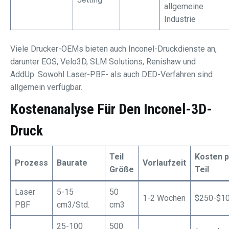
allgemeine
Industrie
Viele Drucker-OEMs bieten auch Inconel-Druckdienste an,
darunter EOS, Velo3D, SLM Solutions, Renishaw und
AddUp. Sowohl Laser-PBF- als auch DED-Verfahren sind
allgemein verfügbar.
Kostenanalyse Für Den Inconel-3D-
Druck
Teil
Kosten 
Prozess
Baurate
Vorlaufzeit
Größe
Teil
Laser
5-15
50
1-2 Wochen
$250-$1
PBF
cm3/Std.
cm3
25-100
500