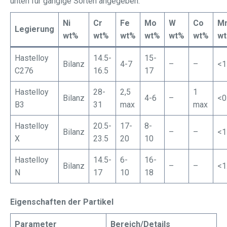
unten für gängige Sorten angegeben:
Ni
Cr
Fe
Mo
W
Co
M
Legierung
wt%
wt%
wt%
wt%
wt%
wt%
w
Hastelloy
14.5-
15-
Bilanz
4-7
–
–
<1
C276
16.5
17
Hastelloy
28-
2,5
1
Bilanz
4-6
–
<0
B3
31
max
max
Hastelloy
20.5-
17-
8-
Bilanz
–
–
<1
X
23.5
20
10
Hastelloy
14.5-
6-
16-
Bilanz
–
–
<1
N
17
10
18
Eigenschaften der Partikel
Parameter
Bereich/Details