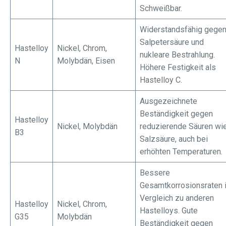
Schweißbar.
Widerstandsfähig gege
Salpetersäure und
Hastelloy
Nickel, Chrom,
nukleare Bestrahlung.
N
Molybdän, Eisen
Höhere Festigkeit als
Hastelloy C.
Ausgezeichnete
Beständigkeit gegen
Hastelloy
Nickel, Molybdän
reduzierende Säuren wi
B3
Salzsäure, auch bei
erhöhten Temperaturen.
Bessere
Gesamtkorrosionsraten 
Vergleich zu anderen
Hastelloy
Nickel, Chrom,
Hastelloys. Gute
G35
Molybdän
Beständigkeit gegen