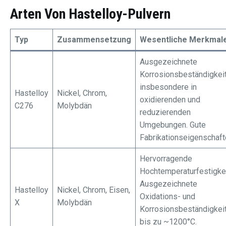
Arten Von Hastelloy-Pulvern
Typ
Zusammensetzung
Wesentliche Merkmal
Ausgezeichnete
Korrosionsbeständigkeit
insbesondere in
Hastelloy
Nickel, Chrom,
oxidierenden und
C276
Molybdän
reduzierenden
Umgebungen. Gute
Fabrikationseigenschaft
Hervorragende
Hochtemperaturfestigkei
Ausgezeichnete
Hastelloy
Nickel, Chrom, Eisen,
Oxidations- und
X
Molybdän
Korrosionsbeständigkei
bis zu ~1200°C.