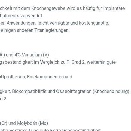
lichkeit mit dem Knochengewebe wird es häufig für Implantate
Abutments verwendet.
en Anwendungen, leicht verfügbar und kostengünstig.
 einigen anderen Titanlegierungen.
Al) und 4% Vanadium (V)
beständigkeit im Vergleich zu Ti Grad 2, weiterhin gute
Hüftprothesen, Kniekomponenten und
keit, Biokompatibilität und Osseointegration (Knochenbindung).
d 2.
 (Cr) und Molybdän (Mo)
ohe Festigkeit und gute Korrosionsbeständigkeit.