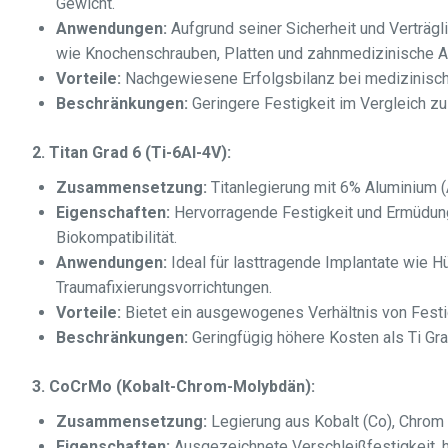
Gewicht.
Anwendungen:
Aufgrund seiner Sicherheit und Verträg
wie Knochenschrauben, Platten und zahnmedizinische 
Vorteile:
Nachgewiesene Erfolgsbilanz bei medizinisch
Beschränkungen:
Geringere Festigkeit im Vergleich zu
2. Titan Grad 6 (Ti-6Al-4V):
Zusammensetzung:
Titanlegierung mit 6% Aluminium (
Eigenschaften:
Hervorragende Festigkeit und Ermüdungs
Biokompatibilität.
Anwendungen:
Ideal für lasttragende Implantate wie 
Traumafixierungsvorrichtungen.
Vorteile:
Bietet ein ausgewogenes Verhältnis von Festig
Beschränkungen:
Geringfügig höhere Kosten als Ti Gra
3. CoCrMo (Kobalt-Chrom-Molybdän):
Zusammensetzung:
Legierung aus Kobalt (Co), Chrom
Eigenschaften:
Ausgezeichnete Verschleißfestigkeit, h