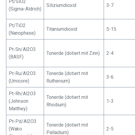
Pt/SiO2
Siliziumdioxid
3-7
(Sigma-Aldrich)
Pt/TiO2
Titaniumdioxid
5-15
(Nanophase)
Pt-Sn/Al2O3
Tonerde (dotiert mit Zinn)
2-4
(BASF)
Pt-Ru/Al2O3
Tonerde (dotiert mit
3-6
(Umicore)
Ruthenium)
Pt-Rh/Al2O3
Tonerde (dotiert mit
(Johnson
1-3
Rhodium)
Matthey)
Pt-Pd/Al2O3
Tonerde (dotiert mit
(Wako
2-5
Palladium)