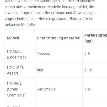
Mit der wachsenden Nachfrage nach CVD-Platinpulver
haben sich verschiedene Modelle herausgebildet, die
jeweils auf spezifische Bedürfnisse und Anwendungen
zugeschnitten sind. Hier ein genauerer Blick auf zehn
bekannte Modelle:
Partikelgrö
Modell
Unterstützungsmaterial
(nm)
Pt/Al2O3
Tonerde
2-5
(Engelhard)
Pt/C (Alfa
Ruß
2-10
Aesar)
Pt/CeO2
(Strem
Ceriumoxid
3-8
Chemicals)