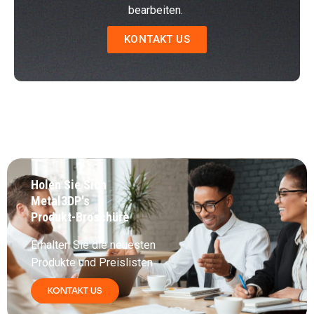
bearbeiten.
KONTAKT US
Holen Sie Sich
Metal3DP's
Produkt-Broschüre
Erhalten Sie die neuesten
Produkte und Preislisten
KONTAKT US