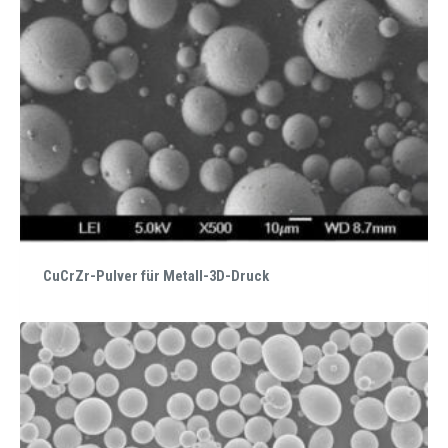
CuCrZr-Pulver für Metall-3D-Druck