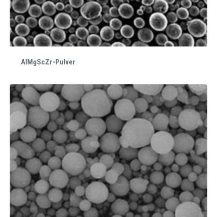
AlMgScZr-Pulver