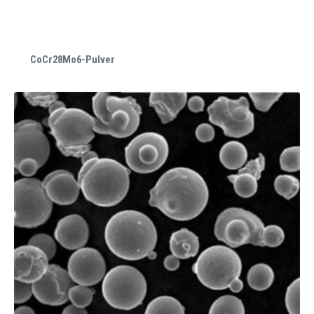
CoCr28Mo6-Pulver