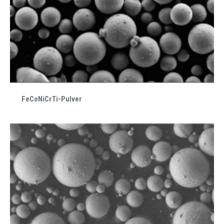
FeCoNiCrTi-Pulver