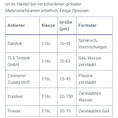
ist im Handel bei verschiedenen globalen
Materiallieferanten erhältlich. Einige Optionen:
Größe
Anbieter
Klasse
Formular
(μm)
Sphärisch,
Sandvik
316L
10-45
Vormischungen
TLS Technik
Gas, Wasser
316L
10-63
GmbH
zerstäubt
Zimmerer-
Plasma
316L
15-45
Zusatzstoff
zerstäubt
Zerstäubtes
Erasteel
316L
20-150
Wasser
Praxair
316L
10-75
Zerstäubtes Gas