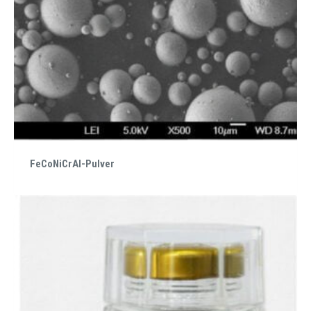
FeCoNiCrAl-Pulver