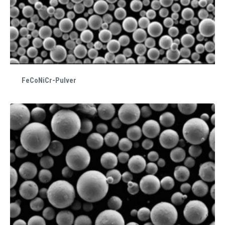
FeCoNiCr-Pulver