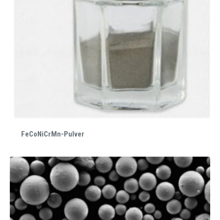
FeCoNiCrMn-Pulver